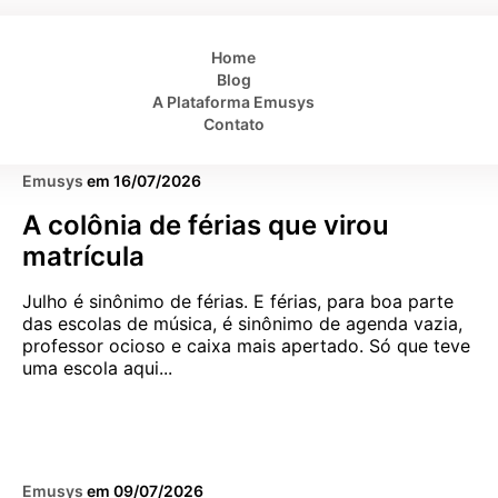
Home
Blog
A Plataforma Emusys
4 MIN
Contato
CAPTAÇÃO E RETENÇÃO
GESTÃO COM SÉTIMA
Emusys
em
16/07/2026
A colônia de férias que virou
matrícula
Julho é sinônimo de férias. E férias, para boa parte
das escolas de música, é sinônimo de agenda vazia,
professor ocioso e caixa mais apertado. Só que teve
uma escola aqui...
5 MIN
CAPTAÇÃO E RETENÇÃO
GESTÃO COM SÉTIMA
Emusys
em
09/07/2026