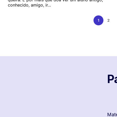
conhecido, amigo, ir...
1
2
P
Mate