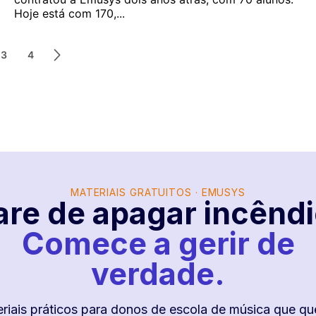
Hoje está com 170,...
3
4
MATERIAIS GRATUITOS · EMUSYS
are de apagar incêndi
Comece a gerir de
verdade.
riais práticos para donos de escola de música que q