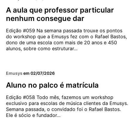
A aula que professor particular
nenhum consegue dar
Edição #059 Na semana passada trouxe os pontos
do workshop que a Emusys fez com o Rafael Bastos,
dono de uma escola com mais de 20 anos e 450
alunos, sobre como estruturar...
6 MIN
CAPTAÇÃO E RETENÇÃO
GESTÃO COM SÉTIMA
Emusys
em
02/07/2026
o
Sua escola é um balde
Aluno no palco é matrícula
furado?
Edição #058 Todo mês, fazemos um workshop
exclusivo para escolas de música clientes da Emusys.
Semana passada, o convidado foi o Rafael Bastos.
Ele é sócio e fundador...
5 MIN