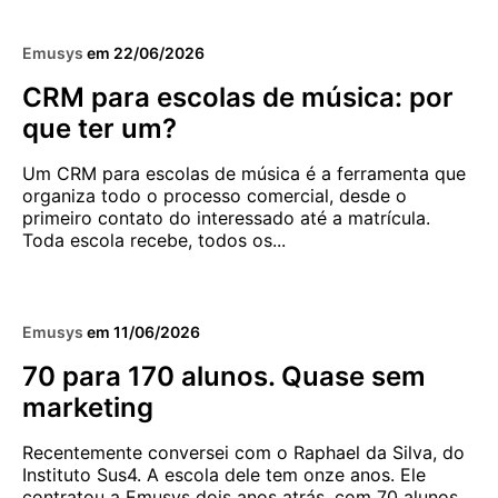
GESTÃO
Emusys
em
22/06/2026
CRM para escolas de música: por
que ter um?
Um CRM para escolas de música é a ferramenta que
organiza todo o processo comercial, desde o
primeiro contato do interessado até a matrícula.
Toda escola recebe, todos os...
3 MIN
CAPTAÇÃO E RETENÇÃO
GESTÃO COM SÉTIMA
Emusys
em
11/06/2026
70 para 170 alunos. Quase sem
marketing
Recentemente conversei com o Raphael da Silva, do
Instituto Sus4. A escola dele tem onze anos. Ele
contratou a Emusys dois anos atrás, com 70 alunos.