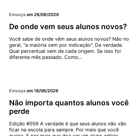
GESTÃO
GESTÃO COM SÉTIMA
Emusys
em
26/06/2026
De onde vem seus alunos novos?
Você sabe de onde vêm seus alunos novos? Não no
geral, "a maioria vem por indicação". De verdade.
Qual percentual vem de cada origem. Se isso foi
diferente mês passado. Como...
3 MIN
CAPTAÇÃO E RETENÇÃO
GESTÃO COM SÉTIMA
Emusys
em
18/06/2026
Não importa quantos alunos você
perde
Edição #056 A verdade é que seus alunos não vão
ficar na escola para sempre. Por mais que você
queira. E por mais que doa ver um aluno antigo,