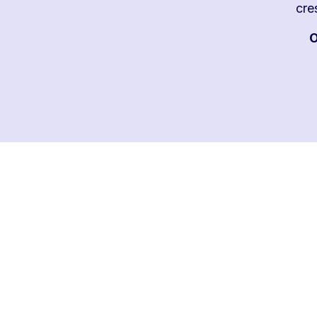
cre
O